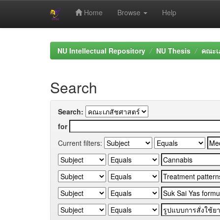
Home
Browse
Help
Skip
navigation
NU Intellectual Repository
NU Thesis
คณะเภ
Search
Search:
for
Current filters: