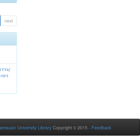
next
ธรรม
;
ลกธร
aresuan University Library
Copyright © 2015 -
Feedback