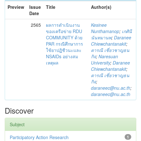
Preview
Issue
Title
Author(s)
Date
2565
ผลการดำเนินงาน
Kesinee
ของเครือข่าย RDU
Nunthamanop
;
เกศินี
COMMUNITY ด้วย
นันทมานพ
;
Daranee
PAR กรณีศึกษาการ
Chiewchantanakit
;
ใช้ยาปฏิชีวนะและ
ดารณี เชี่ยวชาญธน
NSAIDs อย่างสม
กิจ
;
Naresuan
เหตุผล
University
;
Daranee
Chiewchantanakit
;
ดารณี เชี่ยวชาญธน
กิจ
;
daraneec@nu.ac.th
;
daraneec@nu.ac.th
Discover
Subject
Participatory Action Research
1