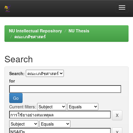
Skip
navigation
NU Intellectual Repository
NU Thesis
คณะเภสัชศาสตร์
Search
Search:
for
Current filters: