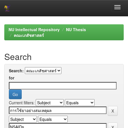
Skip
navigation
NU Intellectual Repository
NU Thesis
คณะเภสัชศาสตร์
Search
Search:
for
Current filters: