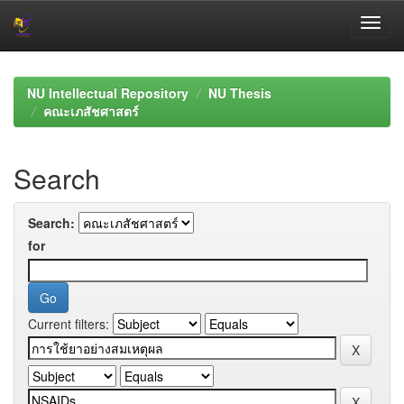
Skip
navigation
NU Intellectual Repository
NU Thesis
คณะเภสัชศาสตร์
Search
Search:
for
Current filters: