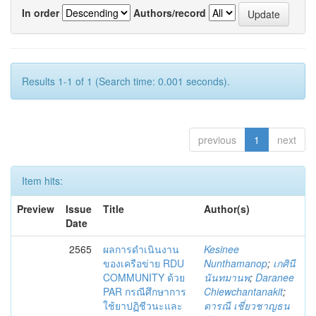
In order
Authors/record
Results 1-1 of 1 (Search time: 0.001 seconds).
previous
1
next
Item hits:
Preview
Issue
Title
Author(s)
Date
2565
ผลการดำเนินงาน
Kesinee
ของเครือข่าย RDU
Nunthamanop
;
เกศินี
COMMUNITY ด้วย
นันทมานพ
;
Daranee
PAR กรณีศึกษาการ
Chiewchantanakit
;
ใช้ยาปฏิชีวนะและ
ดารณี เชี่ยวชาญธน