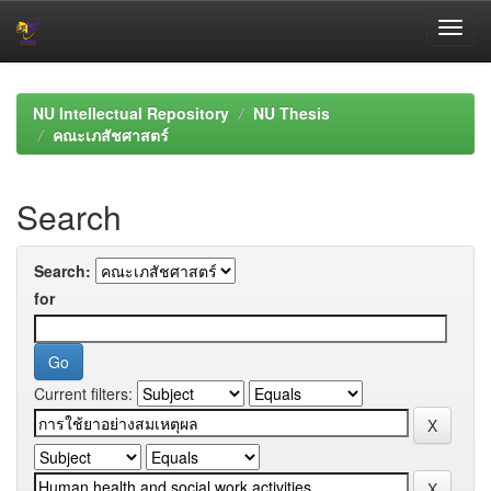
Skip
navigation
NU Intellectual Repository
NU Thesis
คณะเภสัชศาสตร์
Search
Search:
for
Current filters: