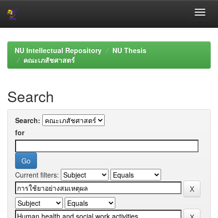
Skip
navigation
NU Intellectual Repository
NU Thesis
คณะเภสัชศาสตร์
Search
Search:
for
Current filters: