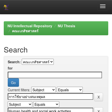
Skip
navigation
NU Intellectual Repository
NU Thesis
คณะเภสัชศาสตร์
Search
Search:
for
Current filters: