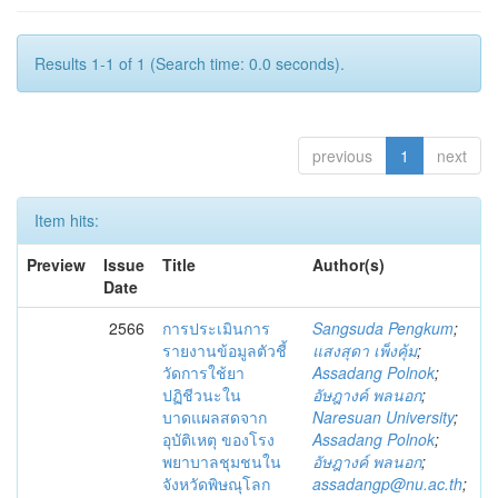
Results 1-1 of 1 (Search time: 0.0 seconds).
previous
1
next
Item hits:
Preview
Issue
Title
Author(s)
Date
2566
การประเมินการ
Sangsuda Pengkum
;
รายงานข้อมูลตัวชี้
แสงสุดา เพ็งคุ้ม
;
วัดการใช้ยา
Assadang Polnok
;
ปฏิชีวนะใน
อัษฎางค์ พลนอก
;
บาดแผลสดจาก
Naresuan University
;
อุบัติเหตุ ของโรง
Assadang Polnok
;
พยาบาลชุมชนใน
อัษฎางค์ พลนอก
;
จังหวัดพิษณุโลก
assadangp@nu.ac.th
;