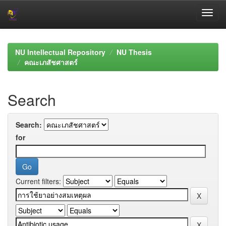
Skip
navigation
NU Intellectual Repository
NU Thesis
คณะเภสัชศาสตร์
Search
Search:
for
Current filters: