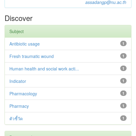
assadangp@nu.ac.th
Discover
Subject
Antibiotic usage
1
Fresh traumatic wound
1
Human health and social work acti...
1
Indicator
1
Pharmacology
1
Pharmacy
1
ตัวชี้วัด
1