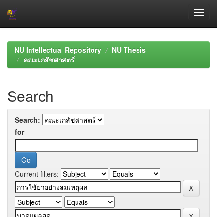
Skip
navigation
NU Intellectual Repository
NU Thesis
คณะเภสัชศาสตร์
Search
Search:
for
Current filters: