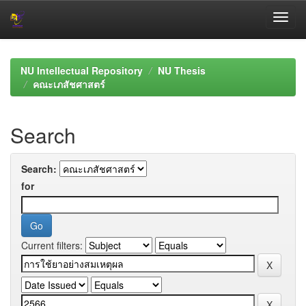
Skip
navigation
NU Intellectual Repository
NU Thesis
คณะเภสัชศาสตร์
Search
Search:
for
Current filters: