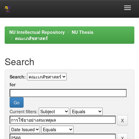
Skip
navigation
NU Intellectual Repository
NU Thesis
คณะเภสัชศาสตร์
Search
Search:
for
Current filters: