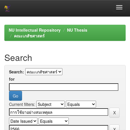
Skip
navigation
NU Intellectual Repository
NU Thesis
คณะเภสัชศาสตร์
Search
Search:
for
Current filters: