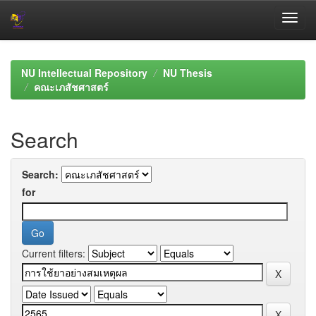
Skip
navigation
NU Intellectual Repository
NU Thesis
คณะเภสัชศาสตร์
Search
Search:
for
Current filters: