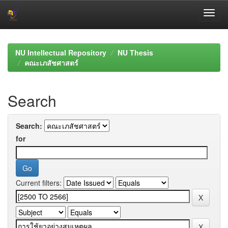
Skip
navigation
NU Intellectual Repository
NU Thesis
คณะเภสัชศาสตร์
Search
Search:
for
Current filters: