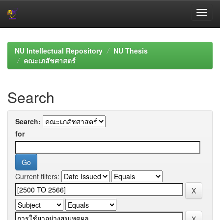
Skip
navigation
NU Intellectual Repository
NU Thesis
คณะเภสัชศาสตร์
Search
Search:
for
Current filters: