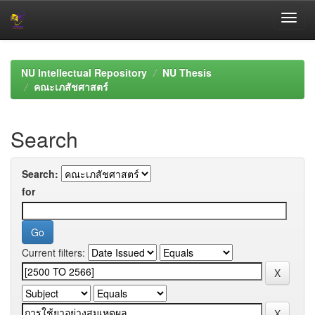
Skip
navigation
NU Intellectual Repository
NU Thesis
คณะเภสัชศาสตร์
Search
Search:
for
Current filters: