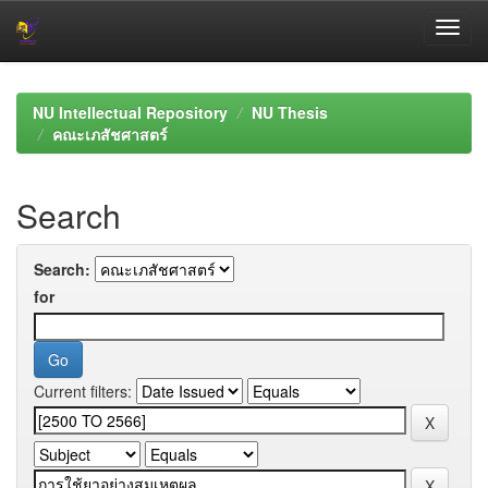
Skip
navigation
NU Intellectual Repository
NU Thesis
คณะเภสัชศาสตร์
Search
Search:
for
Current filters: