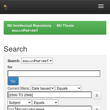
Skip
navigation
NU Intellectual Repository
NU Thesis
คณะเภสัชศาสตร์
Search
Search:
for
Current filters: