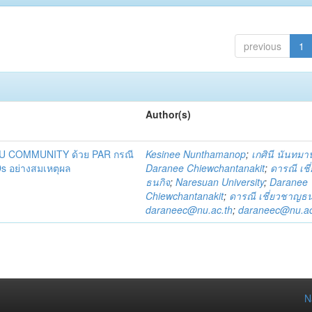
previous
1
Author(s)
DU COMMUNITY ด้วย PAR กรณี
Kesinee Nunthamanop
;
เกศินี นันทม
s อย่างสมเหตุผล
Daranee Chiewchantanakit
;
ดารณี เช
ธนกิจ
;
Naresuan University
;
Daranee
Chiewchantanakit
;
ดารณี เชี่ยวชาญธน
daraneec@nu.ac.th
;
daraneec@nu.ac
N