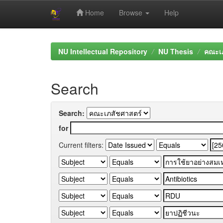
Home
Browse
Help
Skip
navigation
NU Intellectual Repository
NU Thesis
คณะเภ
Search
Search:
for
Current filters: