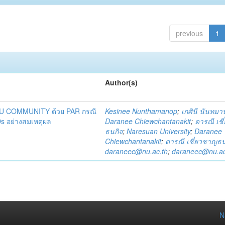
previous
1
Author(s)
DU COMMUNITY ด้วย PAR กรณี
Kesinee Nunthamanop
;
เกศินี นันทม
s อย่างสมเหตุผล
Daranee Chiewchantanakit
;
ดารณี เช
ธนกิจ
;
Naresuan University
;
Daranee
Chiewchantanakit
;
ดารณี เชี่ยวชาญธน
daraneec@nu.ac.th
;
daraneec@nu.ac
N