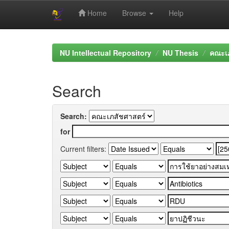
Home
Browse
Help
Skip
navigation
NU Intellectual Repository
NU Thesis
คณะเภ
Search
Search:
for
Current filters: