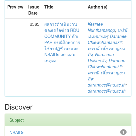
Preview
Issue
Title
Author(s)
Date
2565
ผลการดำเนินงาน
Kesinee
ของเครือข่าย RDU
Nunthamanop
;
เกศินี
COMMUNITY ด้วย
นันทมานพ
;
Daranee
PAR กรณีศึกษาการ
Chiewchantanakit
;
ใช้ยาปฏิชีวนะและ
ดารณี เชี่ยวชาญธน
NSAIDs อย่างสม
กิจ
;
Naresuan
เหตุผล
University
;
Daranee
Chiewchantanakit
;
ดารณี เชี่ยวชาญธน
กิจ
;
daraneec@nu.ac.th
;
daraneec@nu.ac.th
Discover
Subject
NSAIDs
1