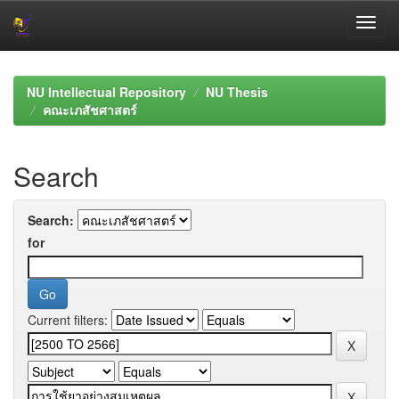
Skip
navigation
NU Intellectual Repository
NU Thesis
คณะเภสัชศาสตร์
Search
Search:
for
Current filters: