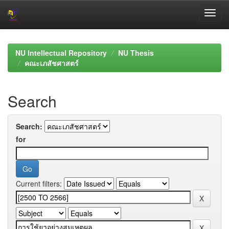
Skip
navigation
NU Intellectual Repository
NU Thesis
คณะเภสัชศาสตร์
Search
Search:
for
Current filters: