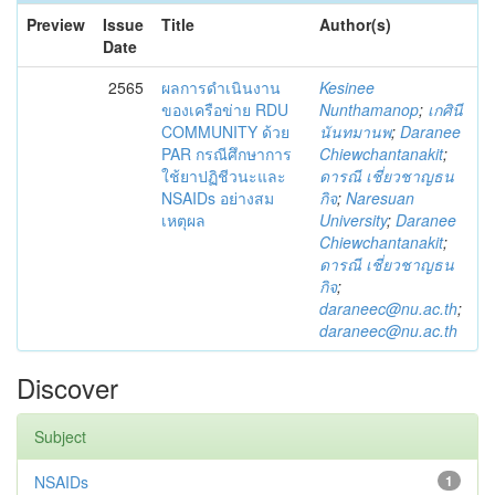
Preview
Issue
Title
Author(s)
Date
2565
ผลการดำเนินงาน
Kesinee
ของเครือข่าย RDU
Nunthamanop
;
เกศินี
COMMUNITY ด้วย
นันทมานพ
;
Daranee
PAR กรณีศึกษาการ
Chiewchantanakit
;
ใช้ยาปฏิชีวนะและ
ดารณี เชี่ยวชาญธน
NSAIDs อย่างสม
กิจ
;
Naresuan
เหตุผล
University
;
Daranee
Chiewchantanakit
;
ดารณี เชี่ยวชาญธน
กิจ
;
daraneec@nu.ac.th
;
daraneec@nu.ac.th
Discover
Subject
NSAIDs
1