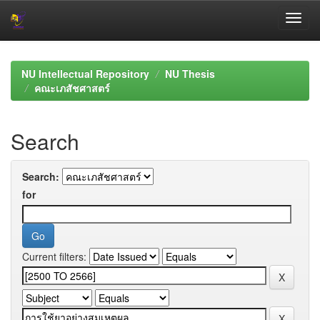
Skip
navigation
NU Intellectual Repository
NU Thesis
คณะเภสัชศาสตร์
Search
Search:
for
Current filters: