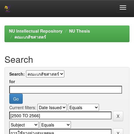
Skip
navigation
NU Intellectual Repository
NU Thesis
คณะเภสัชศาสตร์
Search
Search:
for
Current filters: