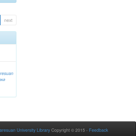
next
resuan
 พล
aresuan University Library
Copyright © 2015 -
Feedback