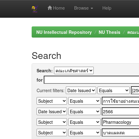
Home
Browse
Help
Skip
navigation
NU Intellectual Repository
NU Thesis
คณะเภ
Search
Search:
for
Current filters: