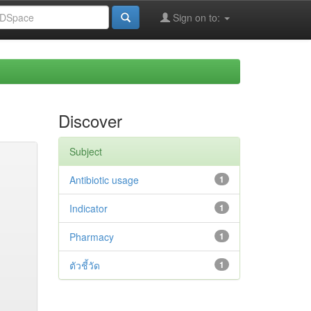
Sign on to:
Discover
Subject
Antibiotic usage
1
Indicator
1
Pharmacy
1
ตัวชี้วัด
1