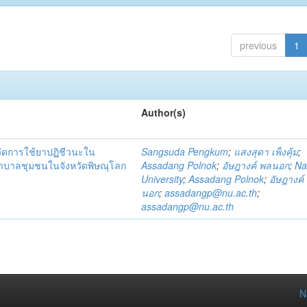
previous
1
Author(s)
วัดการใช้ยาปฏิชีวนะใน
Sangsuda Pengkum
;
แสงสุดา เพ็งคุ้ม
;
าบาลชุมชนในจังหวัดพิษณุโลก
Assadang Polnok
;
อัษฎางค์ พลนอก
;
Na
University
;
Assadang Polnok
;
อัษฎางค์
นอก
;
assadangp@nu.ac.th
;
assadangp@nu.ac.th
N