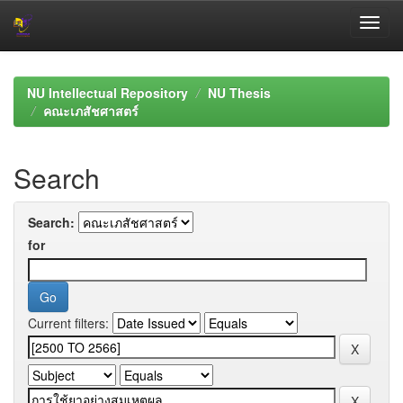
Skip
navigation
NU Intellectual Repository
NU Thesis
คณะเภสัชศาสตร์
Search
Search:
for
Current filters: