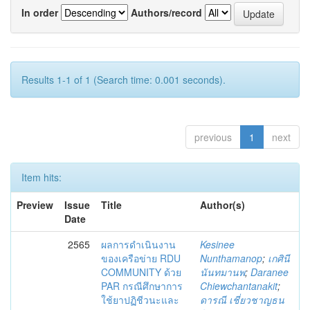
In order
Authors/record
Results 1-1 of 1 (Search time: 0.001 seconds).
previous
1
next
Item hits:
Preview
Issue
Title
Author(s)
Date
2565
ผลการดำเนินงาน
Kesinee
ของเครือข่าย RDU
Nunthamanop
;
เกศินี
COMMUNITY ด้วย
นันทมานพ
;
Daranee
PAR กรณีศึกษาการ
Chiewchantanakit
;
ใช้ยาปฏิชีวนะและ
ดารณี เชี่ยวชาญธน