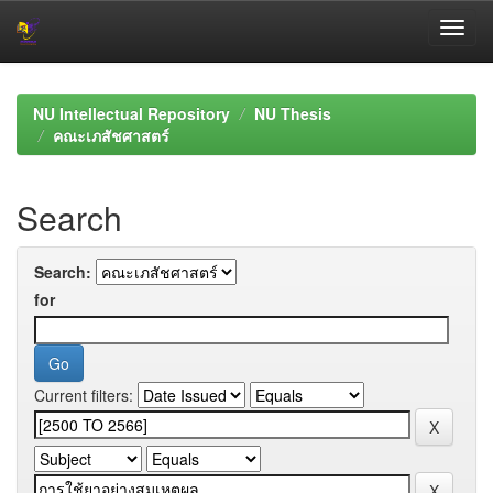
Skip
navigation
NU Intellectual Repository
NU Thesis
คณะเภสัชศาสตร์
Search
Search:
for
Current filters: