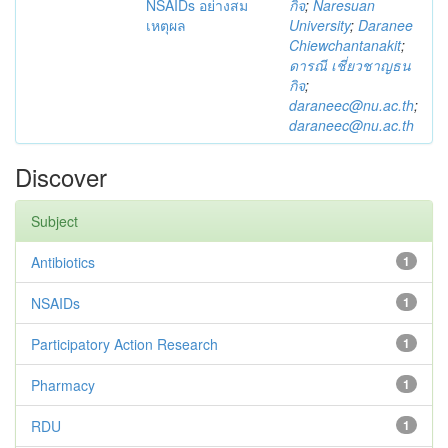
NSAIDs อย่างสม
กิจ
;
Naresuan
เหตุผล
University
;
Daranee
Chiewchantanakit
;
ดารณี เชี่ยวชาญธน
กิจ
;
daraneec@nu.ac.th
;
daraneec@nu.ac.th
Discover
Subject
Antibiotics
1
NSAIDs
1
Participatory Action Research
1
Pharmacy
1
RDU
1