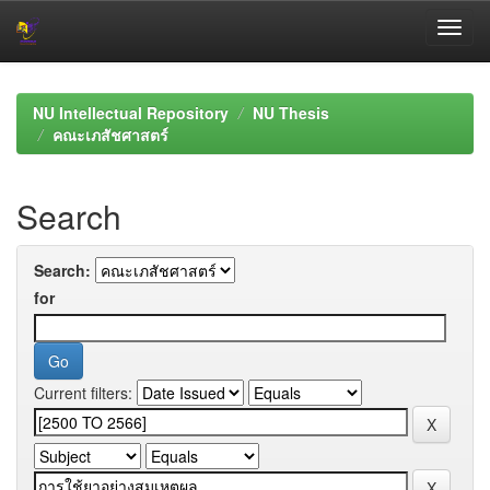
Skip
navigation
NU Intellectual Repository
NU Thesis
คณะเภสัชศาสตร์
Search
Search:
for
Current filters: