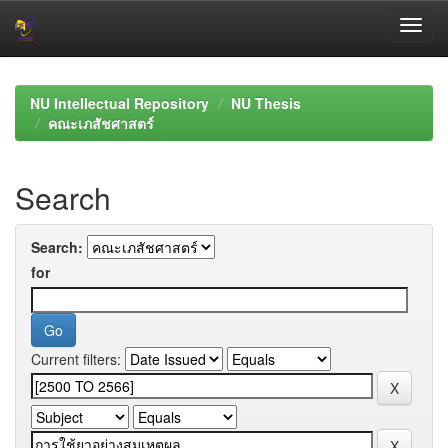
Skip
navigation
NU Intellectual Repository
NU Thesis
คณะเภสัชศาสตร์
Search
Search:
for
Current filters: