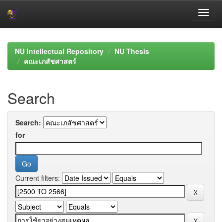
Skip
navigation
NU Intellectual Repository
NU Thesis
คณะเภสัชศาสตร์
Search
Search:
for
Current filters: