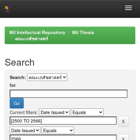
Skip
navigation
NU Intellectual Repository
NU Thesis
คณะเภสัชศาสตร์
Search
Search:
for
Current filters: