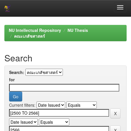
Skip
navigation
NU Intellectual Repository
NU Thesis
คณะเภสัชศาสตร์
Search
Search:
for
Current filters: