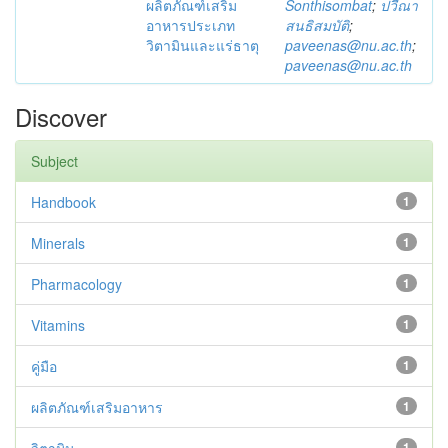
ผลิตภัณฑ์เสริม
Sonthisombat
;
ปวีณา
อาหารประเภท
สนธิสมบัติ
;
วิตามินและแร่ธาตุ
paveenas@nu.ac.th
;
paveenas@nu.ac.th
Discover
Subject
Handbook
1
Minerals
1
Pharmacology
1
Vitamins
1
คู่มือ
1
ผลิตภัณฑ์เสริมอาหาร
1
1