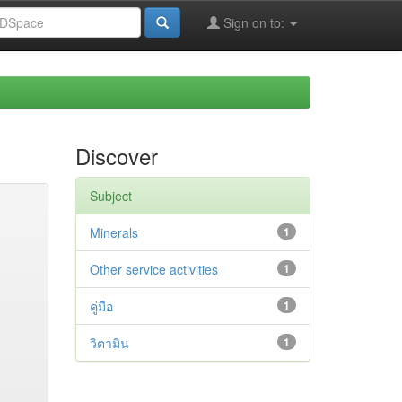
Sign on to:
Discover
Subject
Minerals
1
Other service activities
1
คู่มือ
1
วิตามิน
1