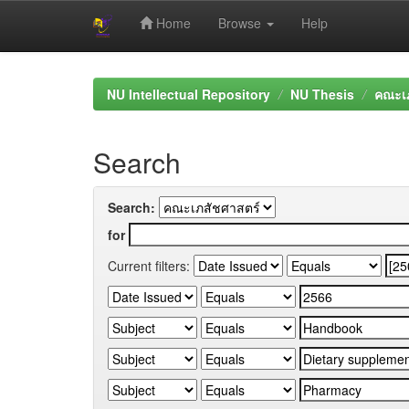
Home
Browse
Help
Skip
navigation
NU Intellectual Repository
NU Thesis
คณะเภ
Search
Search:
for
Current filters: