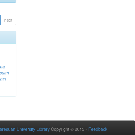
next
ena
suan
ีณา
aresuan University Library
Copyright © 2015 -
Feedback