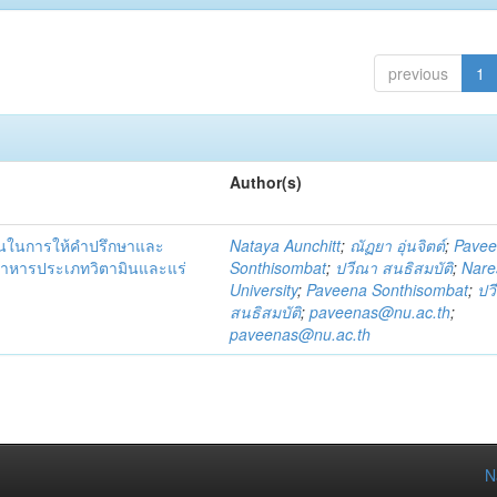
previous
1
Author(s)
ชนในการให้คำปรึกษาและ
Nataya Aunchitt
;
ณัฏยา อุ่นจิตต์
;
Pave
อาหารประเภทวิตามินและแร่
Sonthisombat
;
ปวีณา สนธิสมบัติ
;
Nare
University
;
Paveena Sonthisombat
;
ปว
สนธิสมบัติ
;
paveenas@nu.ac.th
;
paveenas@nu.ac.th
N