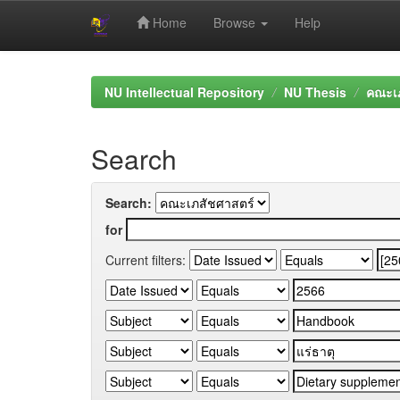
Home
Browse
Help
Skip
navigation
NU Intellectual Repository
NU Thesis
คณะเภ
Search
Search:
for
Current filters: