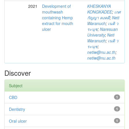
2021
Development of
KHESKANYA
mouthwash
KONGKADEE
;
เกศ
containing Hemp
กัญญา คงคดี
;
Neti
extract for mouth
Waranuch
;
เนติ ว
ulcer
ระนุช
;
Naresuan
University
;
Neti
Waranuch
;
เนติ ว
ระนุช
;
netiw@nu.ac.th
;
netiw@nu.ac.th
Discover
Subject
CBD
1
Dentistry
1
Oral ulcer
1