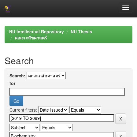
Skip
navigation
NU Intellectual Repository
NU Thesis
คณะเภสัชศาสตร์
Search
Search:
for
Current filters: