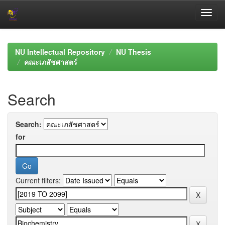
Skip
navigation
NU Intellectual Repository
NU Thesis
คณะเภสัชศาสตร์
Search
Search:
for
Current filters: