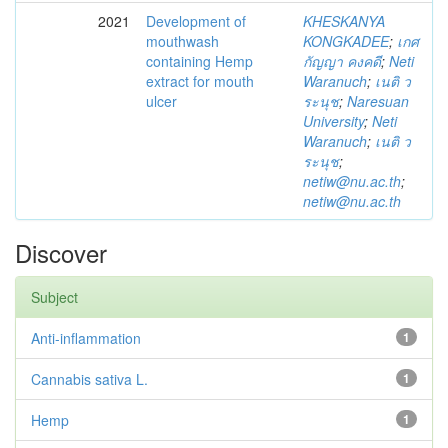
2021
Development of
KHESKANYA
mouthwash
KONGKADEE
;
เกศ
containing Hemp
กัญญา คงคดี
;
Neti
extract for mouth
Waranuch
;
เนติ ว
ulcer
ระนุช
;
Naresuan
University
;
Neti
Waranuch
;
เนติ ว
ระนุช
;
netiw@nu.ac.th
;
netiw@nu.ac.th
Discover
Subject
Anti-inflammation
1
Cannabis sativa L.
1
Hemp
1