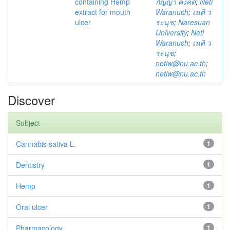
containing Hemp
กัญญา คงคดี
;
Neti
extract for mouth
Waranuch
;
เนติ ว
ulcer
ระนุช
;
Naresuan
University
;
Neti
Waranuch
;
เนติ ว
ระนุช
;
netiw@nu.ac.th
;
netiw@nu.ac.th
Discover
Subject
Cannabis sativa L.
1
Dentistry
1
Hemp
1
Oral ulcer
1
Pharmacology
1