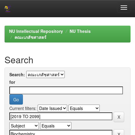
Skip
navigation
NU Intellectual Repository
NU Thesis
คณะเภสัชศาสตร์
Search
Search:
for
Current filters: