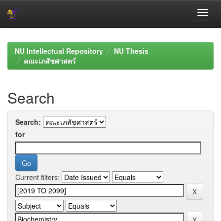
Skip
navigation
NU Intellectual Repository
NU Thesis
คณะเภสัชศาสตร์
Search
Search:
for
Current filters: