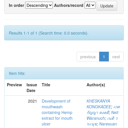
In order
Authors/record
Results 1-1 of 1 (Search time: 0.0 seconds).
previous
1
next
Item hits:
Preview
Issue
Title
Author(s)
Date
2021
Development of
KHESKANYA
mouthwash
KONGKADEE
;
เกศ
containing Hemp
กัญญา คงคดี
;
Neti
extract for mouth
Waranuch
;
เนติ ว
ulcer
ระนุช
;
Naresuan