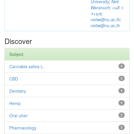
University
;
Neti
Waranuch
;
เนติ ว
ระนุช
;
netiw@nu.ac.th
;
netiw@nu.ac.th
Discover
Subject
Cannabis sativa L.
1
CBD
1
Dentistry
1
Hemp
1
Oral ulcer
1
Pharmacology
1