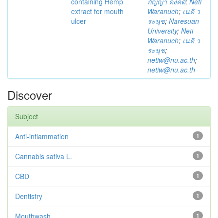
containing Hemp
กัญญา คงคดี
;
Neti
extract for mouth
Waranuch
;
เนติ ว
ulcer
ระนุช
;
Naresuan
University
;
Neti
Waranuch
;
เนติ ว
ระนุช
;
netiw@nu.ac.th
;
netiw@nu.ac.th
Discover
Subject
Anti-inflammation
1
Cannabis sativa L.
1
CBD
1
Dentistry
1
Mouthwash
1