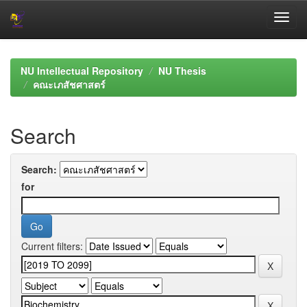
Skip
navigation
NU Intellectual Repository
NU Thesis
คณะเภสัชศาสตร์
Search
Search:
for
Current filters: