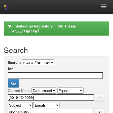
Skip
navigation
NU Intellectual Repository
NU Thesis
คณะเภสัชศาสตร์
Search
Search:
for
Current filters: