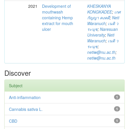
2021
Development of
KHESKANYA
mouthwash
KONGKADEE
;
เกศ
containing Hemp
กัญญา คงคดี
;
Neti
extract for mouth
Waranuch
;
เนติ ว
ulcer
ระนุช
;
Naresuan
University
;
Neti
Waranuch
;
เนติ ว
ระนุช
;
netiw@nu.ac.th
;
netiw@nu.ac.th
Discover
Subject
Anti-inflammation
1
Cannabis sativa L.
1
CBD
1