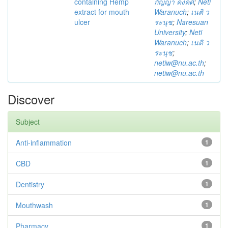
containing Hemp
กัญญา คงคดี
;
Neti
extract for mouth
Waranuch
;
เนติ ว
ulcer
ระนุช
;
Naresuan
University
;
Neti
Waranuch
;
เนติ ว
ระนุช
;
netiw@nu.ac.th
;
netiw@nu.ac.th
Discover
Subject
Anti-inflammation
1
CBD
1
Dentistry
1
Mouthwash
1
Pharmacy
1