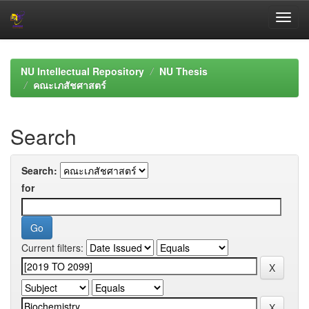
Skip
navigation
NU Intellectual Repository
NU Thesis
คณะเภสัชศาสตร์
Search
Search:
for
Current filters: