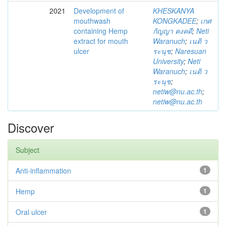
2021
Development of
KHESKANYA
mouthwash
KONGKADEE
;
เกศ
containing Hemp
กัญญา คงคดี
;
Neti
extract for mouth
Waranuch
;
เนติ ว
ulcer
ระนุช
;
Naresuan
University
;
Neti
Waranuch
;
เนติ ว
ระนุช
;
netiw@nu.ac.th
;
netiw@nu.ac.th
Discover
Subject
Anti-inflammation
1
Hemp
1
Oral ulcer
1