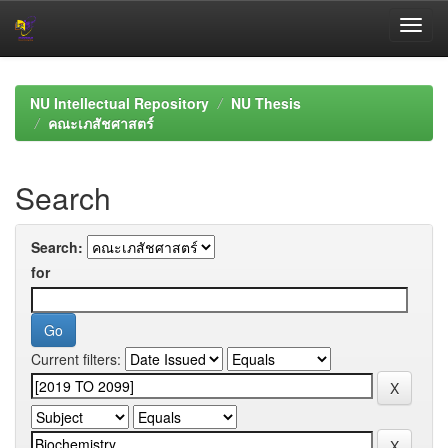
Skip
navigation
NU Intellectual Repository
NU Thesis
คณะเภสัชศาสตร์
Search
Search:
for
Current filters: