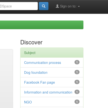
Sign on to:
Discover
Subject
Communication process
1
Dog foundation
1
Facebook Fan page
1
Information and communication
1
NGO
1