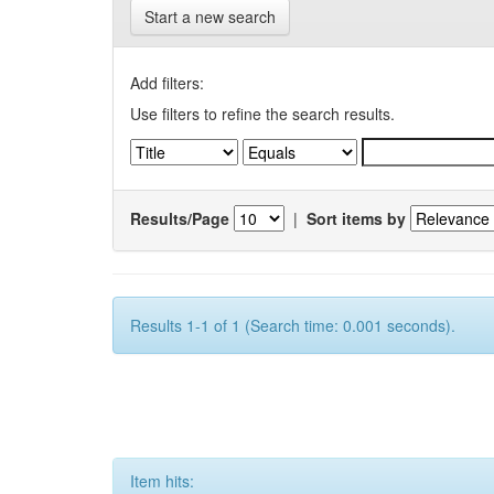
Start a new search
Add filters:
Use filters to refine the search results.
Results/Page
|
Sort items by
Results 1-1 of 1 (Search time: 0.001 seconds).
Item hits: