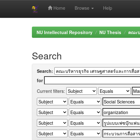
Home
Browse
Help
Skip
navigation
NU Intellectual Repository
NU Thesis
คณะบร
Search
Search:
for
Current filters: