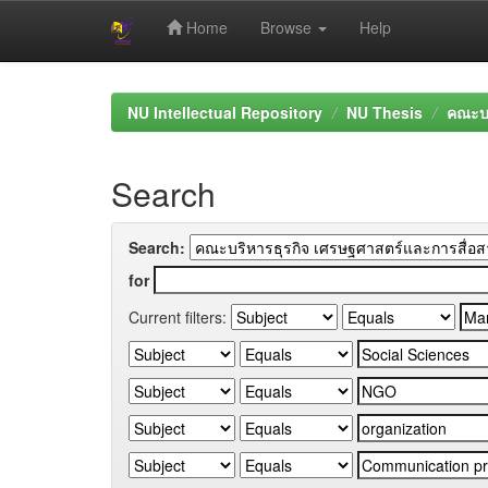
Home
Browse
Help
Skip
navigation
NU Intellectual Repository
NU Thesis
คณะบร
Search
Search:
for
Current filters: