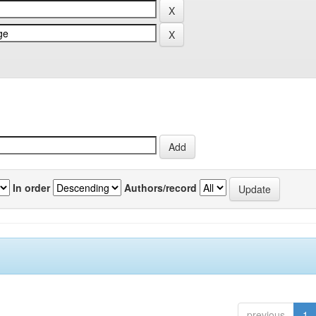
In order
Authors/record
previous
1