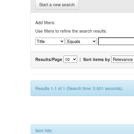
Start a new search
Add filters:
Use filters to refine the search results.
Results/Page
|
Sort items by
Results 1-1 of 1 (Search time: 0.001 seconds).
Item hits: