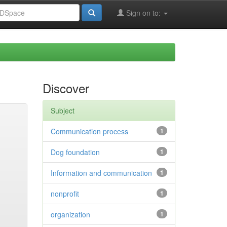
Sign on to:
Discover
Subject
Communication process
1
Dog foundation
1
Information and communication
1
nonprofit
1
organization
1