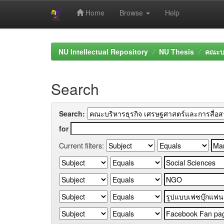
Home
Browse
Help
Skip
navigation
NU Intellectual Repository
NU Thesis
คณะบร
Search
Search:
for
Current filters: