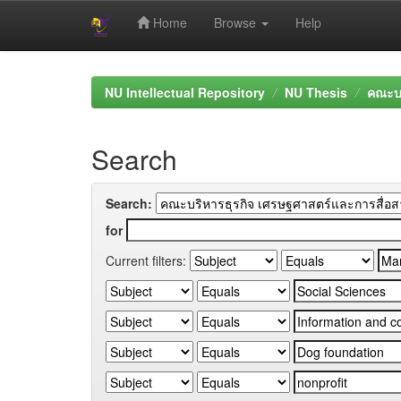
Home
Browse
Help
Skip
navigation
NU Intellectual Repository
NU Thesis
คณะบร
Search
Search:
for
Current filters: