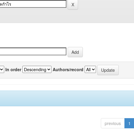
In order
Authors/record
previous
1