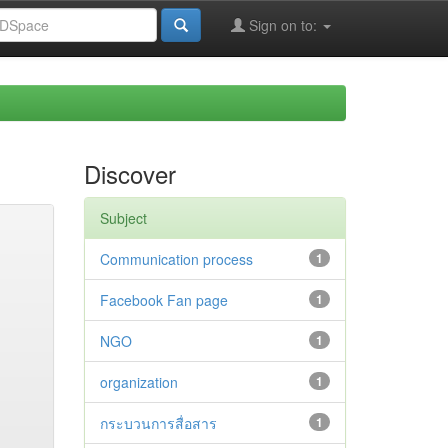
Sign on to:
Discover
Subject
Communication process
1
Facebook Fan page
1
NGO
1
organization
1
กระบวนการสื่อสาร
1