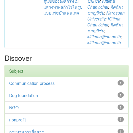
สุนัขขององค์กรที่ไม่
ชมเชย
;
Kittima
แสวงหาผลกำไรในรูป
Chanvichai
;
กิตติมา
แบบเฟซบุ๊กแฟนเพจ
ชาญวิชัย
;
Naresuan
University
;
Kittima
Chanvichai
;
กิตติมา
ชาญวิชัย
;
kittimac@nu.ac.th
;
kittimac@nu.ac.th
Discover
Subject
Communication process
1
Dog foundation
1
NGO
1
nonprofit
1
กระบวนการสื่อสาร
1