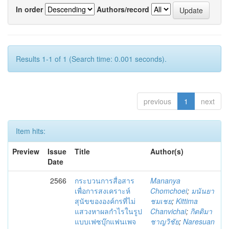
In order
Authors/record
Results 1-1 of 1 (Search time: 0.001 seconds).
previous
1
next
Item hits:
Preview
Issue
Title
Author(s)
Date
2566
กระบวนการสื่อสาร
Mananya
เพื่อการสงเคราะห์
Chomchoei
;
มนันยา
สุนัขขององค์กรที่ไม่
ชมเชย
;
Kittima
แสวงหาผลกำไรในรูป
Chanvichai
;
กิตติมา
แบบเฟซบุ๊กแฟนเพจ
ชาญวิชัย
;
Naresuan