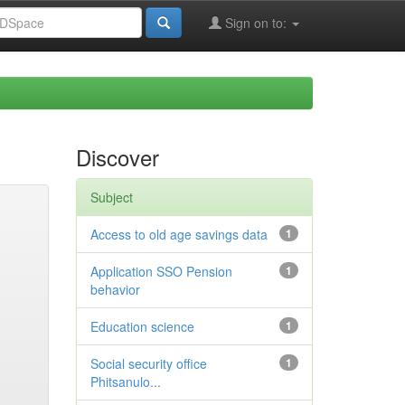
Sign on to:
Discover
Subject
Access to old age savings data
1
Application SSO Pension
1
behavior
Education science
1
Social security office
1
Phitsanulo...