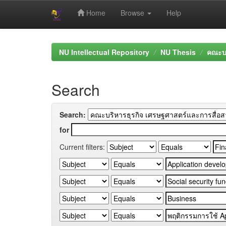
Home
Browse
Help
Skip
navigation
NU Intellectual Repository
NU Thesis
คณะบร
Search
Search:
for
Current filters: