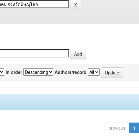
In order
Authors/record
previous
1