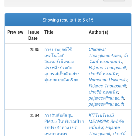
Showing results 1 to 5 of 5
Preview
Issue
Title
Author(s)
Date
2565
การประยุกต์ใช้
Chirawat
เทคโนโลยี
Thongkaemkaeo
;
จีร
อินเทอร์เน็ตของ
วัฒน์ ทองแกมแก้ว
;
สรรพสิ่งร่วมกับ
Pajaree Thongsanit
;
อุปกรณ์เก็บตัวอย่าง
ปาจรีย์ ทองสนิท
;
ฝุ่นตกแบบอัจฉริยะ
Naresuan University
;
Pajaree Thongsanit
;
ปาจรีย์ ทองสนิท
;
pajareet@nu.ac.th
;
pajareet@nu.ac.th
2564
การรับสัมผัสฝุ่น
KITTHITHUS
PM2.5 ในบริเวณป้าย
MEANSIN
;
กิตติธัช
รถประจำทาง เขต
หมื่นสิน
;
Pajaree
เทศบาลนคร
Thongsanit
;
ปาจรีย์