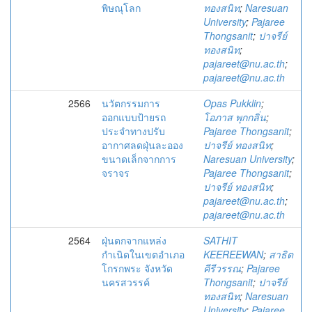
พิษณุโลก
ทองสนิท
;
Naresuan
University
;
Pajaree
Thongsanit
;
ปาจรีย์
ทองสนิท
;
pajareet@nu.ac.th
;
pajareet@nu.ac.th
2566
นวัตกรรม​การ​
Opas Pukklin
;
ออกแบบ​ป้าย​รถ
โอภาส พุกกลิ่น
;
ประจำทาง​ปรับ
Pajaree Thongsanit
;
อากาศ​ลดฝุ่นละออง​
ปาจรีย์ ทองสนิท
;
ขนาดเล็กจากการ
Naresuan University
;
จราจร
Pajaree Thongsanit
;
ปาจรีย์ ทองสนิท
;
pajareet@nu.ac.th
;
pajareet@nu.ac.th
2564
ฝุ่นตกจากแหล่ง
SATHIT
กำเนิดในเขตอำเภอ
KEEREEWAN
;
สาธิต
โกรกพระ จังหวัด
คีรีวรรณ
;
Pajaree
นครสวรรค์
Thongsanit
;
ปาจรีย์
ทองสนิท
;
Naresuan
University
;
Pajaree